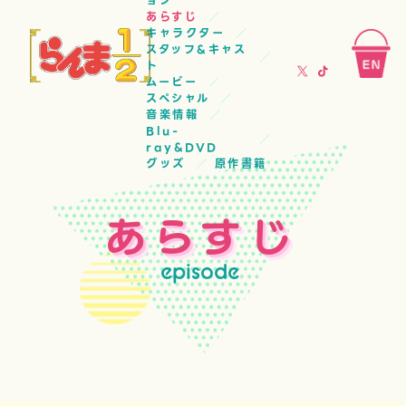
ョン
あらすじ
キャラクター
スタッフ&キャス
ト
ムービー
スペシャル
音楽情報
Blu-
ray&DVD
グッズ
原作書籍
あらすじ
episode