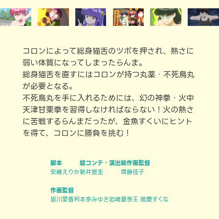
コロンによって総身猫舌のツボを押され、熱さに
弱い体質になってしまったらんま。
総身猫舌を直すにはコロンが持つ丸薬・不死鳥丸
が必要となる。
不死鳥丸を手に入れるためには、幻の神拳・火中
天津甘栗拳を習得しなければならない！火の熱さ
に苦戦するらんまだったが、金魚すくいにヒント
を得て、コロンに勝負を挑む！
脚本
絵コンテ・演出
総作画監督
安藤えりか
新井宣圭
齊藤佳子
作画監督
皆川愛香利
本多みゆき
岩﨑夏奈
王 維慶
すくな