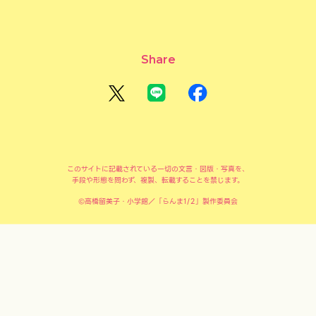
Share
このサイトに記載されている一切の文言・図版・写真を、
手段や形態を問わず、複製、転載することを禁じます。
©高橋留美子・小学館／「らんま1/2」製作委員会