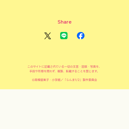
Share
このサイトに記載されている一切の文言・図版・写真を、
手段や形態を問わず、複製、転載することを禁じます。
©高橋留美子・小学館／「らんま1/2」製作委員会