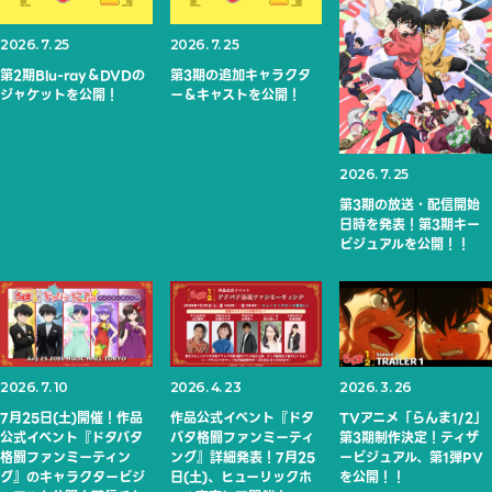
2026. 7. 25
2026. 7. 25
第2期Blu-ray＆DVDの
第3期の追加キャラクタ
ジャケットを公開！
ー＆キャストを公開！
2026. 7. 25
第3期の放送・配信開始
日時を発表！第3期キー
ビジュアルを公開！！
2026. 7. 10
2026. 4. 23
2026. 3. 26
7月25日(土)開催！作品
作品公式イベント『ドタ
TVアニメ「らんま1/2」
公式イベント『ドタバタ
バタ格闘ファンミーティ
第3期制作決定！ティザ
格闘ファンミーティン
ング』詳細発表！7月25
ービジュアル、第1弾PV
グ』のキャラクタービジ
日(土)、ヒューリックホ
を公開！！