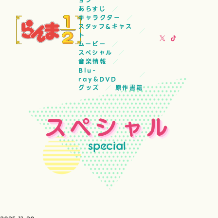
ョン
あらすじ
キャラクター
スタッフ&キャス
ト
ムービー
スペシャル
音楽情報
Blu-
ray&DVD
グッズ
原作書籍
スペシャル
special