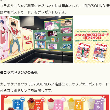
コラボルームをご利用いただいた方には特典として、「JOYSOUND 新
譜本風ポストカード」をプレゼントします。
●コラボドリンクの販売
カラオケショップ JOYSOUND 64店舗にて、オリジナルポストカード
付きコラボドリンクを展開します。