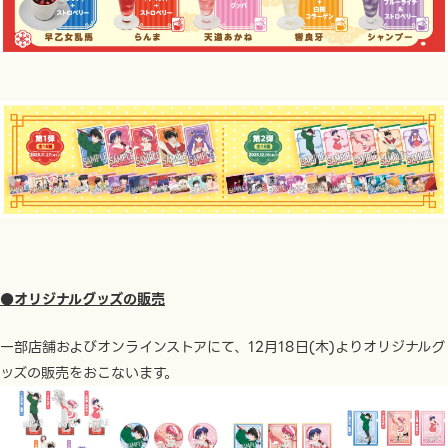
●オリジナルグッズの販売
一部店舗およびオンラインストアにて、12月18日(木)よりオリジナルグ
ッズの販売をおこないます。