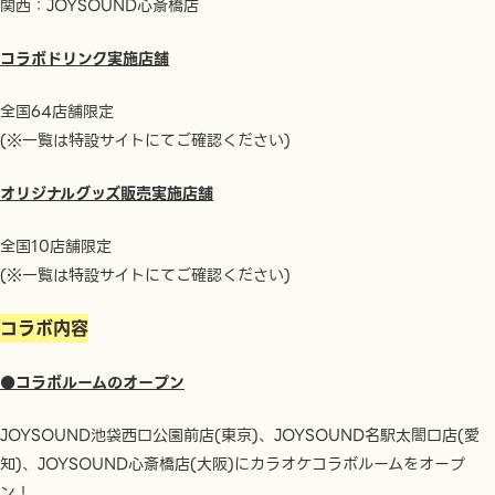
関西：JOYSOUND心斎橋店
コラボドリンク実施店舗
全国64店舗限定
(※一覧は特設サイトにてご確認ください)
オリジナルグッズ販売実施店舗
全国10店舗限定
(※一覧は特設サイトにてご確認ください)
コラボ内容
●コラボルームのオープン
JOYSOUND池袋西口公園前店(東京)、JOYSOUND名駅太閤口店(愛
知)、JOYSOUND心斎橋店(大阪)にカラオケコラボルームをオープ
ン！