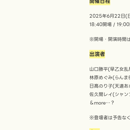
開催日程
2025年6月22日(
18:40開場 / 19:
※開場・開演時間
出演者
山口勝平(早乙女乱
林原めぐみ(らんま
日髙のり子(天道あ
佐久間レイ(シャン
＆more…？
※登壇者は予告な