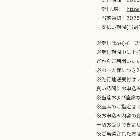
・受付期間：2025年
・受付URL：
https
・当落通知：2025年
・支払い期間(当選時の
※受付はe+(イー
※受付期間中に上記
どからご利用いた
※お一人様につき2
※先行抽選受付はプ
良い時間にお申込
※当落および座席
※座席のご指定は
※お申込み内容の変
一切お受けできま
※ご当選された方