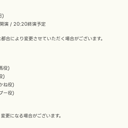
日)
00開演 / 20:20終演予定
は都合により変更させていただく場合がございます。
馬役)
役)
かね役)
プー役)
く変更になる場合がございます。