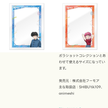
4月18日 (金) より順次登場
硬質カードケース
¥990
TVアニメ「らんま1/2」
描き下ろしの硬質カードケース
です。
ポラショットコレクションとあ
わせて使えるサイズになってい
ます。
発売元：株式会社フーモア
主な取扱店：SHIBUYA109、
animeshi