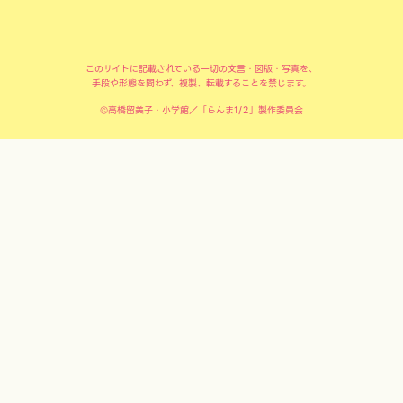
このサイトに記載されている一切の文言・図版・写真を、
手段や形態を問わず、複製、転載することを禁じます。
©高橋留美子・小学館／「らんま1/2」製作委員会