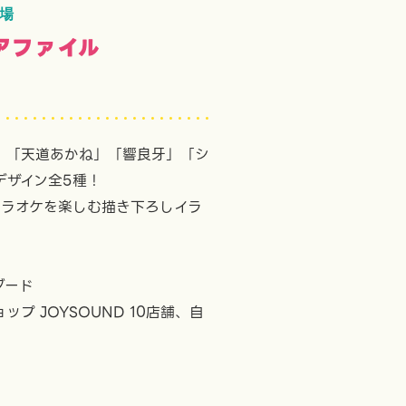
登場
アファイル
」「天道あかね」「響良牙」「シ
デザイン全5種！
カラオケを楽しむ描き下ろしイラ
ダード
プ JOYSOUND 10店舗、自