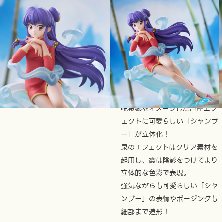
2025年11月 より順次登場
Figuarts Zero
chouette シャン
プー
¥13,200
呪泉郷をイメージした台座エフ
ェクトに可愛らしい「シャンプ
ー」が立体化！
泉のエフェクトはクリア素材を
起用し、霞は陰影をつけてより
立体的な色彩で表現。
強気ながらも可愛らしい「シャ
ンプー」の表情やポージングも
細部まで造形！