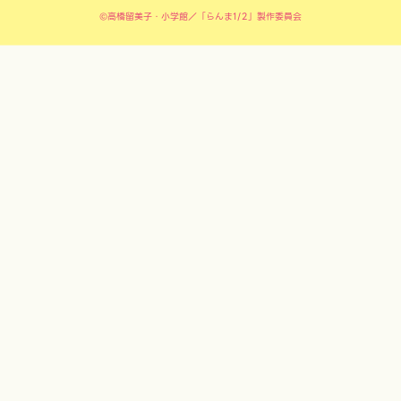
©高橋留美子・小学館／「らんま1/2」製作委員会