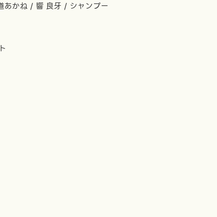
道あかね / 響 良牙 / シャンプー
ト