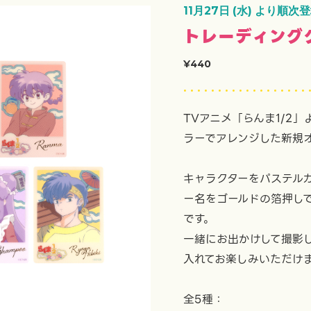
11月27日 (水) より順次
トレーディング
¥440
TVアニメ「らんま1/2
ラーでアレンジした新規
キャラクターをパステル
ー名をゴールドの箔押し
です。
一緒にお出かけして撮影
入れてお楽しみいただけ
全5種：