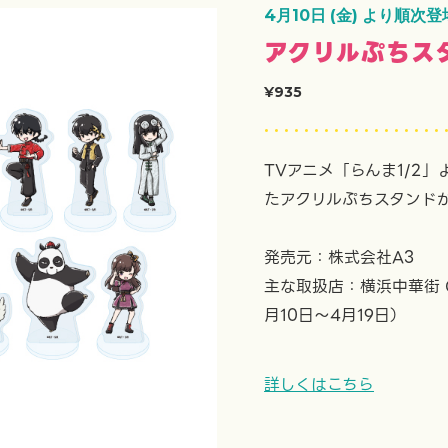
4月10日 (金) より順次登
アクリルぷちス
¥935
TVアニメ「らんま1/2
たアクリルぷちスタンド
発売元：株式会社A3
主な取扱店：横浜中華街 Chi
月10日～4月19日）
詳しくはこちら