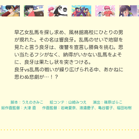
早乙女乱馬を探し求め、風林館高校にひとりの男
が現れた。その名は響良牙。乱馬のせいで地獄を
見たと言う良牙は、復讐を宣言し勝負を挑む。思
い当たるフシがなく、納得がいかない乱馬をよそ
に、良牙は果たし状を突きつける。
良牙vs乱馬の戦いが繰り広げられる中、あかねに
思わぬ悲劇が…！？
脚本：
うえのきみこ
絵コンテ：
山崎みつえ
演出：
篠原ぱらこ
総作画監督：
大津 直
作画監督：
岩﨑夏奈、渡邉慶子、亀谷響子、福田裕樹