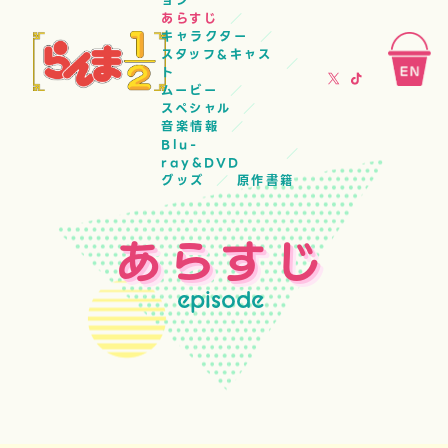
ョン
あらすじ
キャラクター
スタッフ&キャス
ト
ムービー
スペシャル
音楽情報
Blu-
ray&DVD
グッズ
原作書籍
あらすじ
episode