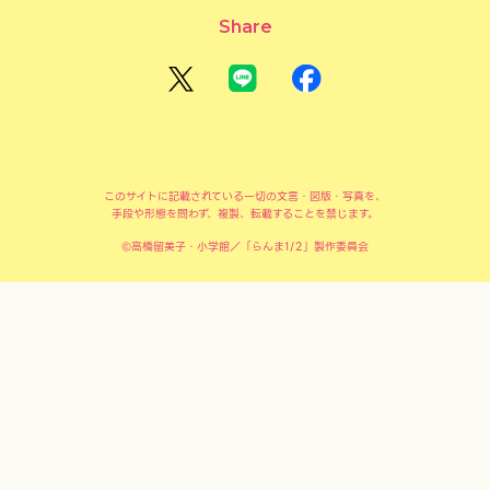
Share
このサイトに記載されている一切の文言・図版・写真を、
手段や形態を問わず、複製、転載することを禁じます。
©高橋留美子・小学館／「らんま1/2」製作委員会