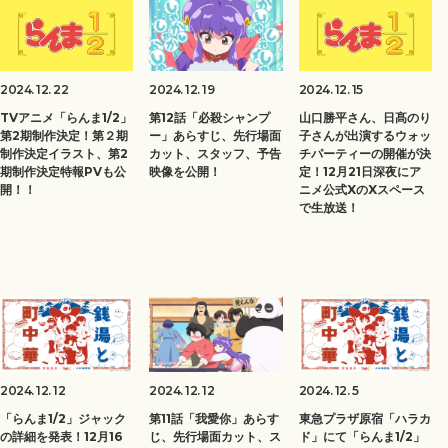
2024. 12. 22
2024. 12. 15
2024. 12. 19
TVアニメ「らんま1/2」
山口勝平さん、日髙のり
第12話「必殺シャンプ
第2期制作決定！第２期
子さんが出演するウォッ
ー」あらすじ、先行場面
制作決定イラスト、第2
チパーティーの開催が決
カット、スタッフ、予告
期制作決定特報PVも公
定！12月21日深夜にア
映像を公開！
開！！
ニメ公式XのXスペース
で生放送！
2024. 12. 12
2024. 12. 12
2024. 12. 5
「らんま1/2」ジャック
第11話「我愛你」あらす
東急プラザ原宿「ハラカ
の詳細を発表！12月16
じ、先行場面カット、ス
ド」にて「らんま1/2」