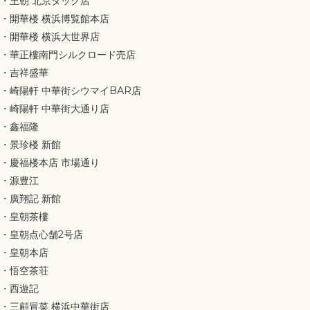
・王朝 北京ダック店
・開華楼 横浜博覧館本店
・開華楼 横浜大世界店
・華正樓南門シルクロード売店
・吉祥盛華
・崎陽軒 中華街シウマイBAR店
・崎陽軒 中華街大通り店
・鑫福隆
・景珍楼 新館
・慶福楼本店 市場通り
・源豊江
・廣翔記 新館
・皇朝茶樓
・皇朝点心舗2号店
・皇朝本店
・悟空茶荘
・西遊記
・三顧冒菜 横浜中華街店