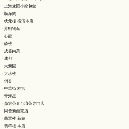
・上海豫園小龍包館
・順海閣
・状元樓 横濱本店
・昇明物産
・心龍
・酔楼
・成簽尚萬
・成都
・大新園
・大珍楼
・俏香
・中華街 桂宮
・青海星
・鼎雲茶倉台湾茶専門店
・同發新館売店
・翡翠楼 新館
・翡翠楼 本店