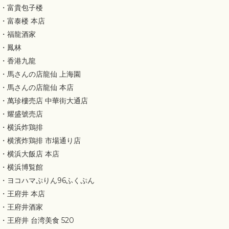
・富貴包子楼
・富泰楼 本店
・福龍酒家
・鳳林
・香港九龍
・馬さんの店龍仙 上海園
・馬さんの店龍仙 本店
・萬珍樓売店 中華街大通店
・耀盛號売店
・横浜炸鶏排
・横濱炸鶏排 市場通り店
・横浜大飯店 本店
・横浜博覧館
・ヨコハマぷりん96ふくぷん
・王府井 本店
・王府井酒家
・王府井 台湾美食 520