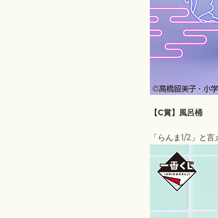
【C賞】風呂桶
「らんま1/2」と