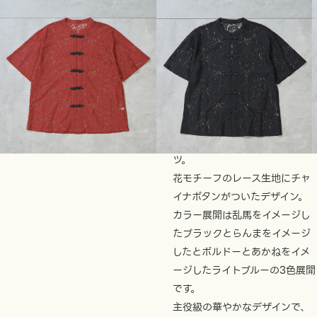
2025年11月受注受付｜2026年
4月下旬 より順次登場
チャイナレースシャ
ツ
¥6,000
レース生地の半袖チャイナシャ
ツ。
花モチーフのレース生地にチャ
イナボタンがついたデザイン。
カラー展開は乱馬をイメージし
たブラックとらんまをイメージ
したとボルドーとあかねをイメ
ージしたライトブルーの3色展開
です。
主役級の華やかなデザインで、