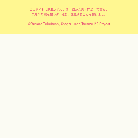
このサイトに記載されている一切の文言・図版・写真を、
手段や形態を問わず、複製、転載することを禁じます。
©Rumiko Takahashi, Shogakukan/Ranma1/2 Project