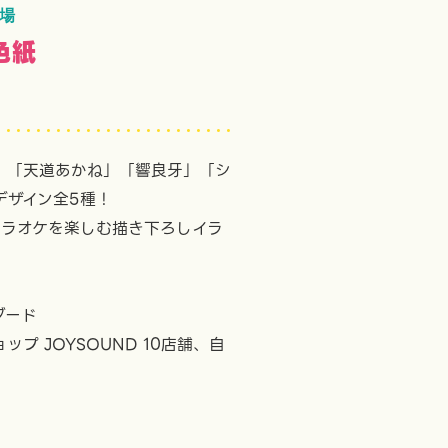
登場
色紙
」「天道あかね」「響良牙」「シ
デザイン全5種！
カラオケを楽しむ描き下ろしイラ
ダード
プ JOYSOUND 10店舗、自