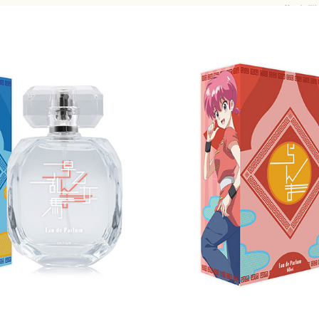
12月16日 (月) より順次
香水
￥4,950
ドタバタ格闘ラブコメデ
TVアニメ「らんま1/2
た香水が登場！
ラインナップは乱馬、ら
です。
発売元：フェアリーテイ
主な取扱店：フェアリー
サイト