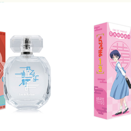
登場
ィー！
」より、キャラクターをイメージし
んま、あかね、良牙、シャンプー
ル株式会社
テイル株式会社 直営店舗、通販