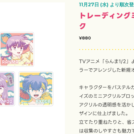
11月27日 (水) より順次
トレーディング
ク
¥880
TVアニメ「らんま1/2
ラーでアレンジした新規
キャラクターをパステル
イズのミニアクリルブロ
アクリルの透明感を活か
ザインに仕上げました。
立てたり重ねたりと、省
は収集のしやすさも魅力