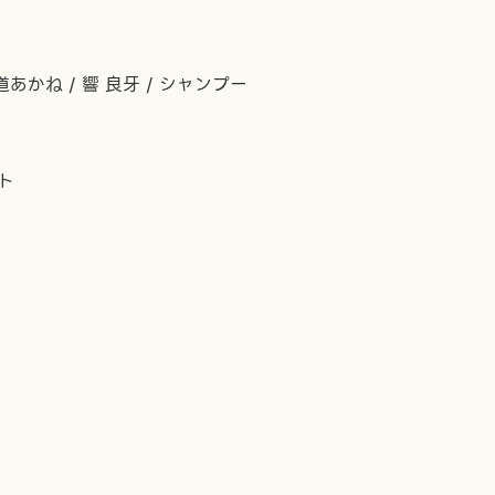
道あかね / 響 良牙 / シャンプー
ト